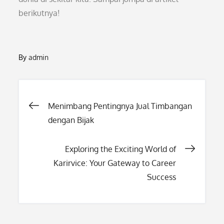
berikutnya!
By
admin
Post
Menimbang Pentingnya Jual Timbangan
dengan Bijak
navigation
Exploring the Exciting World of
Karirvice: Your Gateway to Career
Success