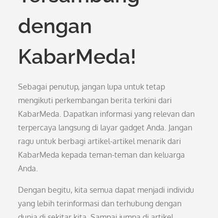
dengan
KabarMeda!
Sebagai penutup, jangan lupa untuk tetap
mengikuti perkembangan berita terkini dari
KabarMeda. Dapatkan informasi yang relevan dan
terpercaya langsung di layar gadget Anda. Jangan
ragu untuk berbagi artikel-artikel menarik dari
KabarMeda kepada teman-teman dan keluarga
Anda.
Dengan begitu, kita semua dapat menjadi individu
yang lebih terinformasi dan terhubung dengan
dunia di sekitar kita. Sampai jumpa di artikel