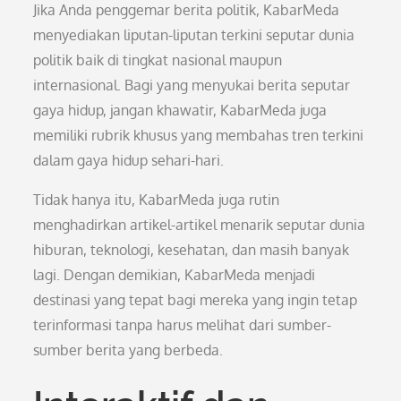
Jika Anda penggemar berita politik, KabarMeda
menyediakan liputan-liputan terkini seputar dunia
politik baik di tingkat nasional maupun
internasional. Bagi yang menyukai berita seputar
gaya hidup, jangan khawatir, KabarMeda juga
memiliki rubrik khusus yang membahas tren terkini
dalam gaya hidup sehari-hari.
Tidak hanya itu, KabarMeda juga rutin
menghadirkan artikel-artikel menarik seputar dunia
hiburan, teknologi, kesehatan, dan masih banyak
lagi. Dengan demikian, KabarMeda menjadi
destinasi yang tepat bagi mereka yang ingin tetap
terinformasi tanpa harus melihat dari sumber-
sumber berita yang berbeda.