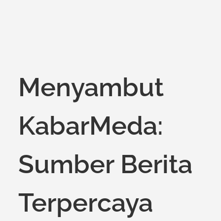
Menyambut
KabarMeda:
Sumber Berita
Terpercaya