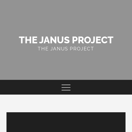
Skip
to
content
THE JANUS PROJECT
THE JANUS PROJECT