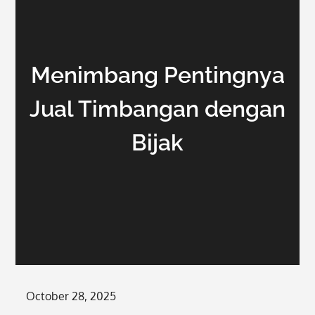
Menimbang Pentingnya
Jual Timbangan dengan
Bijak
Posted
October 28, 2025