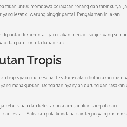
, pastikan untuk membawa peralatan renang dan tabir surya. J
 yang lezat di warung pinggir pantai. Pengalaman ini akan
m di pantai dokumentasigacor akan menjadi subjek yang sempu
u dan patut untuk diabadikan.
utan Tropis
hutan tropis yang memesona. Eksplorasi alam hutan akan mem
 yang menakjubkan. Dengarlah nyanyian burung dan rasakan 
ga kebersihan dan kelestarian alam. Jauhkan sampah dari
 dan lestari. Saksikan pula keindahan air terjun yang mempe