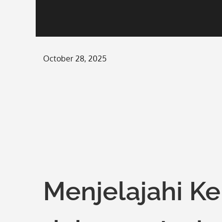
Posted
October 28, 2025
on
Menjelajahi K