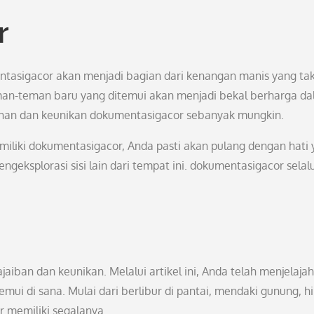
r
tasigacor akan menjadi bagian dari kenangan manis yang ta
teman-teman baru yang ditemui akan menjadi bekal berharga d
dahan dan keunikan dokumentasigacor sebanyak mungkin.
iliki dokumentasigacor, Anda pasti akan pulang dengan hati
geksplorasi sisi lain dari tempat ini. dokumentasigacor selal
ban dan keunikan. Melalui artikel ini, Anda telah menjelajah
i di sana. Mulai dari berlibur di pantai, mendaki gunung, h
 memiliki segalanya.