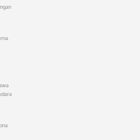
angan
rna.
bawa
udara
sona