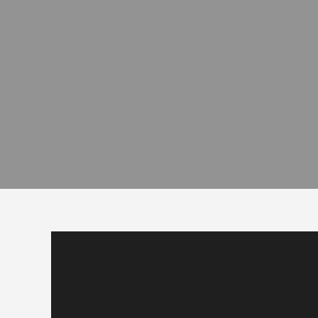
Skip
to
content