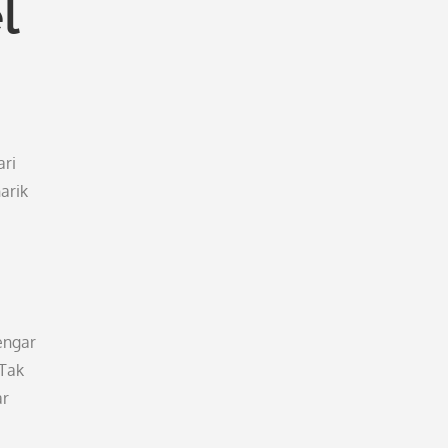
l
ari
arik
engar
 Tak
ar