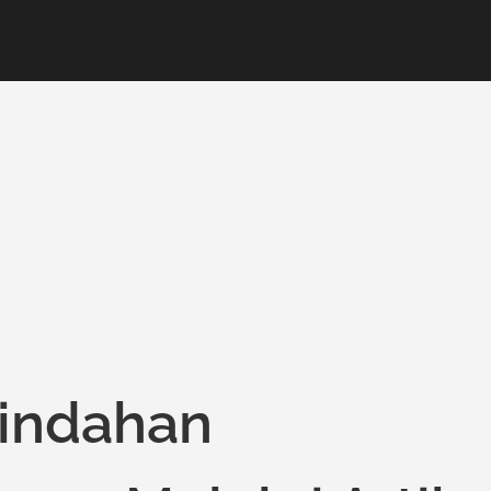
eindahan