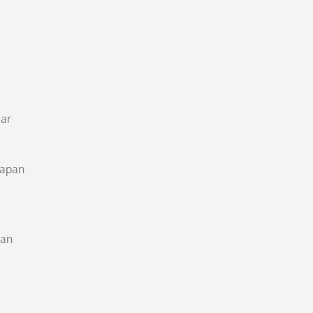
uar
kapan
dan