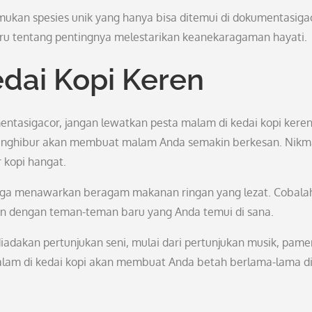
mukan spesies unik yang hanya bisa ditemui di dokumentasiga
ru tentang pentingnya melestarikan keanekaragaman hayati.
dai Kopi Keren
mentasigacor, jangan lewatkan pesta malam di kedai kopi keren
menghibur akan membuat malam Anda semakin berkesan. Nikm
 kopi hangat.
 juga menawarkan beragam makanan ringan yang lezat. Cobala
gan dengan teman-teman baru yang Anda temui di sana.
ga diadakan pertunjukan seni, mulai dari pertunjukan musik, pam
malam di kedai kopi akan membuat Anda betah berlama-lama d