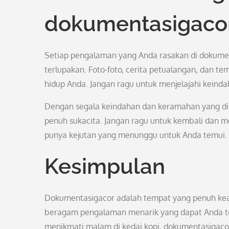
dokumentasigaco
Setiap pengalaman yang Anda rasakan di dokumen
terlupakan. Foto-foto, cerita petualangan, dan 
hidup Anda. Jangan ragu untuk menjelajahi kein
Dengan segala keindahan dan keramahan yang dim
penuh sukacita. Jangan ragu untuk kembali dan men
punya kejutan yang menunggu untuk Anda temui.
Kesimpulan
Dokumentasigacor adalah tempat yang penuh keajai
beragam pengalaman menarik yang dapat Anda temu
menikmati malam di kedai kopi, dokumentasigacor