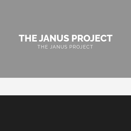
THE JANUS PROJECT
THE JANUS PROJECT