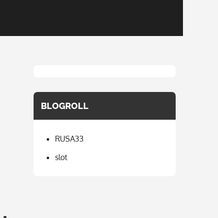
BLOGROLL
RUSA33
slot