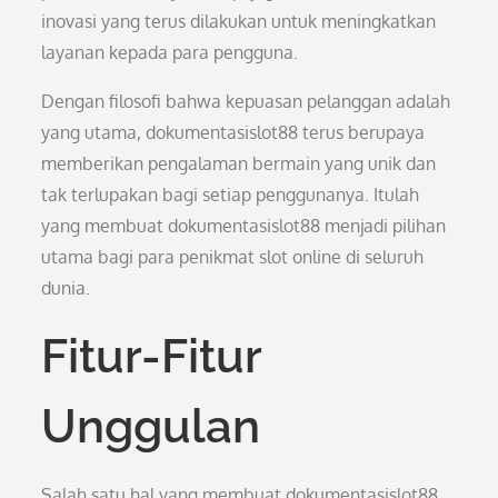
inovasi yang terus dilakukan untuk meningkatkan
layanan kepada para pengguna.
Dengan filosofi bahwa kepuasan pelanggan adalah
yang utama, dokumentasislot88 terus berupaya
memberikan pengalaman bermain yang unik dan
tak terlupakan bagi setiap penggunanya. Itulah
yang membuat dokumentasislot88 menjadi pilihan
utama bagi para penikmat slot online di seluruh
dunia.
Fitur-Fitur
Unggulan
Salah satu hal yang membuat dokumentasislot88