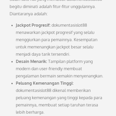
begitu diminati adalah fitur-fitur unggulannya.
Diantaranya adalah:
Jackpot Progresif:
dokumentasislot88
menawarkan jackpot progresif yang selalu
menggiurkan para pemainnya. Kesempatan
untuk memenangkan jackpot besar selalu
menjadi daya tarik tersendiri.
Desain Menarik:
Tampilan platform yang
modern dan user-friendly membuat
pengalaman bermain semakin menyenangkan.
Peluang Kemenangan Tinggi:
dokumentasislot88 dikenal memberikan
peluang kemenangan yang tinggi kepada para
pemainnya, membuat setiap taruhan terasa
lebih berharga.