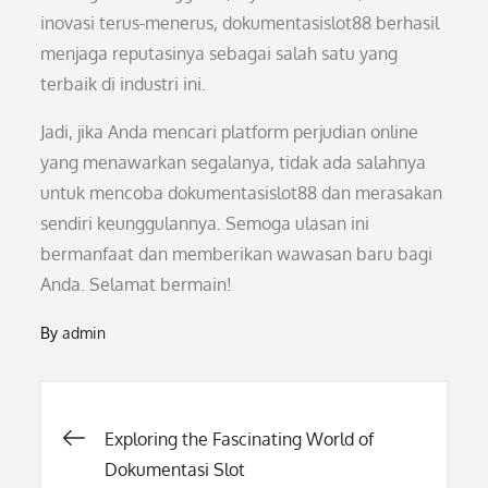
inovasi terus-menerus, dokumentasislot88 berhasil
menjaga reputasinya sebagai salah satu yang
terbaik di industri ini.
Jadi, jika Anda mencari platform perjudian online
yang menawarkan segalanya, tidak ada salahnya
untuk mencoba dokumentasislot88 dan merasakan
sendiri keunggulannya. Semoga ulasan ini
bermanfaat dan memberikan wawasan baru bagi
Anda. Selamat bermain!
By
admin
Post
Exploring the Fascinating World of
Dokumentasi Slot