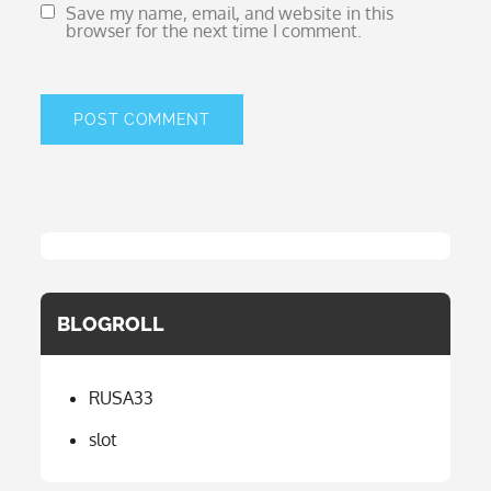
Save my name, email, and website in this
browser for the next time I comment.
BLOGROLL
RUSA33
slot