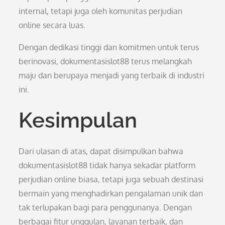
internal, tetapi juga oleh komunitas perjudian
online secara luas.
Dengan dedikasi tinggi dan komitmen untuk terus
berinovasi, dokumentasislot88 terus melangkah
maju dan berupaya menjadi yang terbaik di industri
ini.
Kesimpulan
Dari ulasan di atas, dapat disimpulkan bahwa
dokumentasislot88 tidak hanya sekadar platform
perjudian online biasa, tetapi juga sebuah destinasi
bermain yang menghadirkan pengalaman unik dan
tak terlupakan bagi para penggunanya. Dengan
berbagai fitur unggulan, layanan terbaik, dan