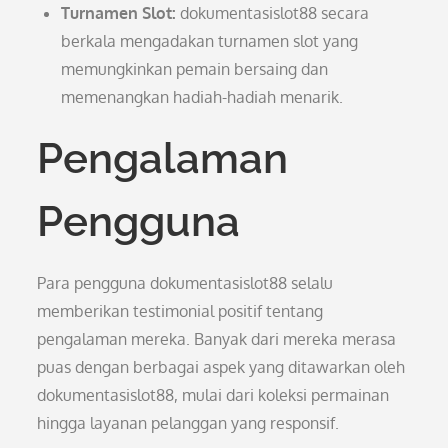
Turnamen Slot:
dokumentasislot88 secara
berkala mengadakan turnamen slot yang
memungkinkan pemain bersaing dan
memenangkan hadiah-hadiah menarik.
Pengalaman
Pengguna
Para pengguna dokumentasislot88 selalu
memberikan testimonial positif tentang
pengalaman mereka. Banyak dari mereka merasa
puas dengan berbagai aspek yang ditawarkan oleh
dokumentasislot88, mulai dari koleksi permainan
hingga layanan pelanggan yang responsif.