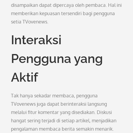
disampaikan dapat dipercaya oleh pembaca. Hal ini
memberikan kepuasan tersendiri bagi pengguna
setia TVovenews.
Interaksi
Pengguna yang
Aktif
Tak hanya sekadar membaca, pengguna
TVovenews juga dapat berinteraksi langsung
melalui fitur komentar yang disediakan. Diskusi
hangat sering terjadi di setiap artikel, menjadikan
pengalaman membaca berita semakin menarik.