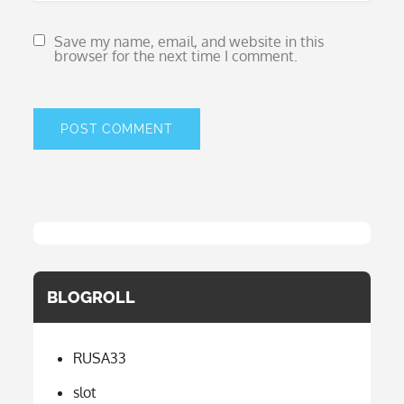
Save my name, email, and website in this
browser for the next time I comment.
BLOGROLL
RUSA33
slot