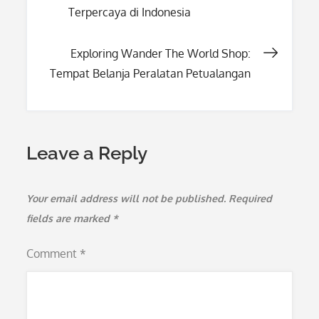
Terpercaya di Indonesia
navigation
Exploring Wander The World Shop:
Tempat Belanja Peralatan Petualangan
Leave a Reply
Your email address will not be published.
Required
fields are marked
*
Comment
*