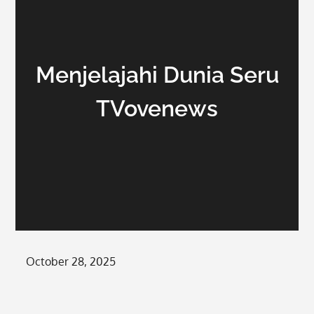
Menjelajahi Dunia Seru
TVovenews
Posted
October 28, 2025
on