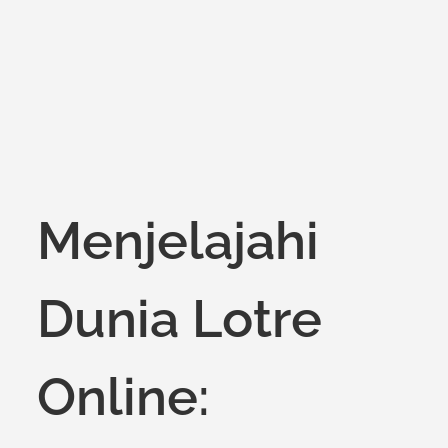
on
Menjelajahi
Dunia Lotre
Online: