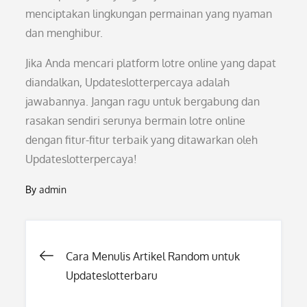
menciptakan lingkungan permainan yang nyaman
dan menghibur.
Jika Anda mencari platform lotre online yang dapat
diandalkan, Updateslotterpercaya adalah
jawabannya. Jangan ragu untuk bergabung dan
rasakan sendiri serunya bermain lotre online
dengan fitur-fitur terbaik yang ditawarkan oleh
Updateslotterpercaya!
By
admin
Post
Cara Menulis Artikel Random untuk
Updateslotterbaru
navigation