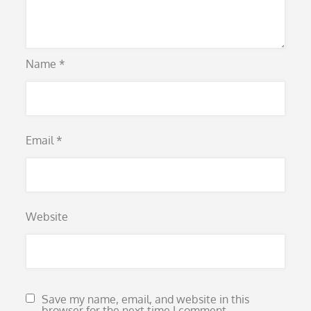
Name
*
Email
*
Website
Save my name, email, and website in this
browser for the next time I comment.