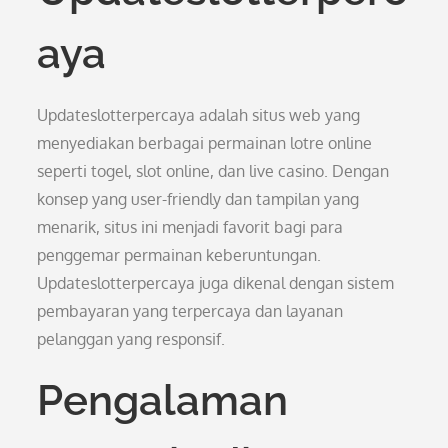
aya
Updateslotterpercaya adalah situs web yang
menyediakan berbagai permainan lotre online
seperti togel, slot online, dan live casino. Dengan
konsep yang user-friendly dan tampilan yang
menarik, situs ini menjadi favorit bagi para
penggemar permainan keberuntungan.
Updateslotterpercaya juga dikenal dengan sistem
pembayaran yang terpercaya dan layanan
pelanggan yang responsif.
Pengalaman