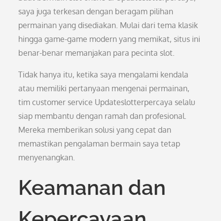
saya juga terkesan dengan beragam pilihan
permainan yang disediakan. Mulai dari tema klasik
hingga game-game modern yang memikat, situs ini
benar-benar memanjakan para pecinta slot.
Tidak hanya itu, ketika saya mengalami kendala
atau memiliki pertanyaan mengenai permainan,
tim customer service Updateslotterpercaya selalu
siap membantu dengan ramah dan profesional.
Mereka memberikan solusi yang cepat dan
memastikan pengalaman bermain saya tetap
menyenangkan.
Keamanan dan
Kepercayaan