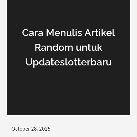
Cara Menulis Artikel
Random untuk
Updateslotterbaru
Posted
October 28, 2025