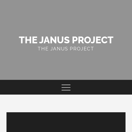
Skip
to
content
THE JANUS PROJECT
THE JANUS PROJECT