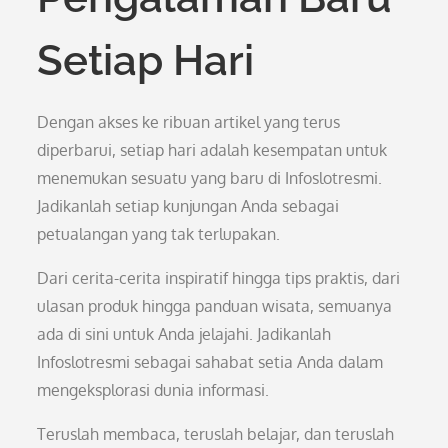
Setiap Hari
Dengan akses ke ribuan artikel yang terus
diperbarui, setiap hari adalah kesempatan untuk
menemukan sesuatu yang baru di Infoslotresmi.
Jadikanlah setiap kunjungan Anda sebagai
petualangan yang tak terlupakan.
Dari cerita-cerita inspiratif hingga tips praktis, dari
ulasan produk hingga panduan wisata, semuanya
ada di sini untuk Anda jelajahi. Jadikanlah
Infoslotresmi sebagai sahabat setia Anda dalam
mengeksplorasi dunia informasi.
Teruslah membaca, teruslah belajar, dan teruslah