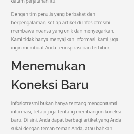
dalam perjalanan itu.
Dengan tim penulis yang berbakat dan
berpengalaman, setiap artikel di Infoslotresmi
membawa nuansa yang unik dan menyegarkan.
Kami tidak hanya menyajikan informasi; kami juga
ingin membuat Anda terinspirasi dan terhibur.
Menemukan
Koneksi Baru
Infoslotresmi bukan hanya tentang mengonsumsi
informasi, tetapi juga tentang membangun koneksi
baru. Di sini, Anda dapat berbagi artikel yang Anda
sukai dengan teman-teman Anda, atau bahkan