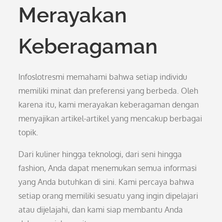
Merayakan
Keberagaman
Infoslotresmi memahami bahwa setiap individu
memiliki minat dan preferensi yang berbeda. Oleh
karena itu, kami merayakan keberagaman dengan
menyajikan artikel-artikel yang mencakup berbagai
topik.
Dari kuliner hingga teknologi, dari seni hingga
fashion, Anda dapat menemukan semua informasi
yang Anda butuhkan di sini. Kami percaya bahwa
setiap orang memiliki sesuatu yang ingin dipelajari
atau dijelajahi, dan kami siap membantu Anda