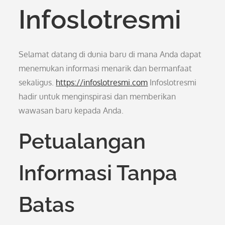
Infoslotresmi
Selamat datang di dunia baru di mana Anda dapat
menemukan informasi menarik dan bermanfaat
sekaligus.
https://infoslotresmi.com
Infoslotresmi
hadir untuk menginspirasi dan memberikan
wawasan baru kepada Anda.
Petualangan
Informasi Tanpa
Batas