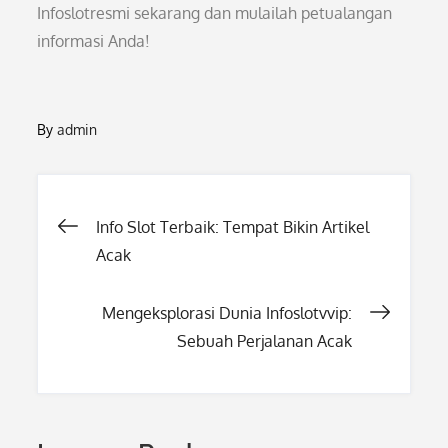
Infoslotresmi sekarang dan mulailah petualangan
informasi Anda!
By
admin
Post
Info Slot Terbaik: Tempat Bikin Artikel
Acak
navigation
Mengeksplorasi Dunia Infoslotvvip:
Sebuah Perjalanan Acak