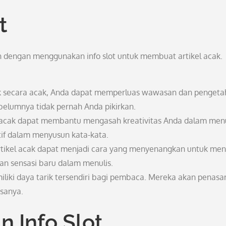
t
 dengan menggunakan info slot untuk membuat artikel acak.
ik secara acak, Anda dapat memperluas wawasan dan penget
belumnya tidak pernah Anda pikirkan.
ra acak dapat membantu mengasah kreativitas Anda dalam menu
tif dalam menyusun kata-kata.
rtikel acak dapat menjadi cara yang menyenangkan untuk men
n sensasi baru dalam menulis.
emiliki daya tarik tersendiri bagi pembaca. Mereka akan penasa
asanya.
 Info Slot