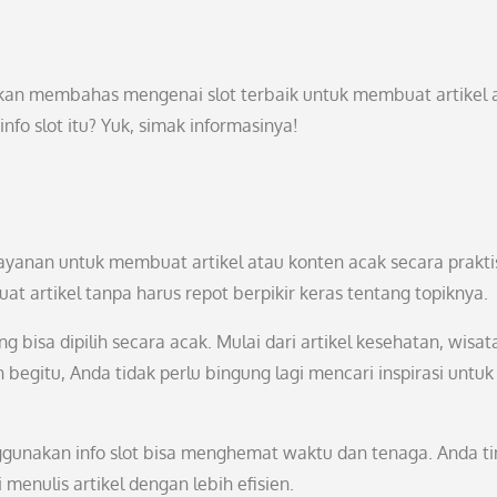
ta akan membahas mengenai slot terbaik untuk membuat artikel 
info slot itu? Yuk, simak informasinya!
ayanan untuk membuat artikel atau konten acak secara prakti
 artikel tanpa harus repot berpikir keras tentang topiknya.
g bisa dipilih secara acak. Mulai dari artikel kesehatan, wisat
 begitu, Anda tidak perlu bingung lagi mencari inspirasi untuk
ggunakan info slot bisa menghemat waktu dan tenaga. Anda ti
menulis artikel dengan lebih efisien.