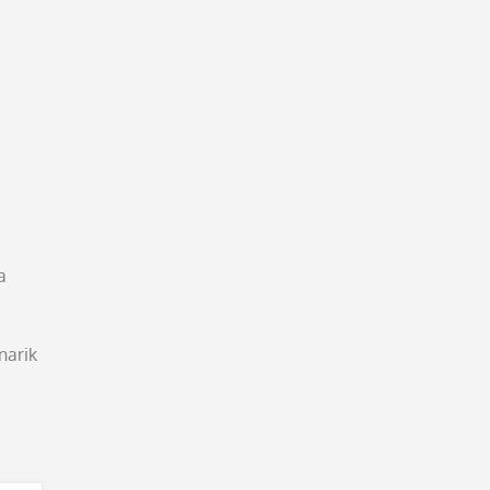
a
narik