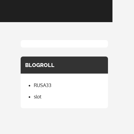
BLOGROLL
RUSA33
slot