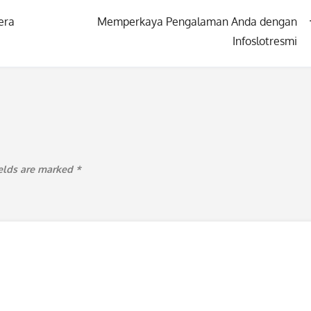
era
Memperkaya Pengalaman Anda dengan
Infoslotresmi
ields are marked
*