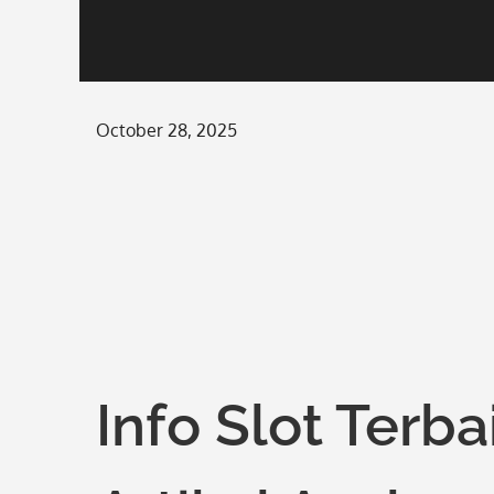
Posted
October 28, 2025
on
Info Slot Terba