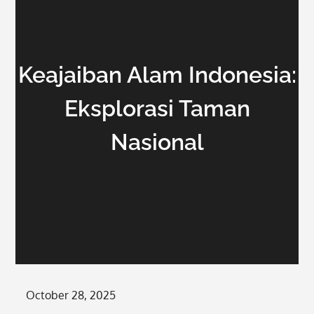
Keajaiban Alam Indonesia:
Eksplorasi Taman
Nasional
Posted
October 28, 2025