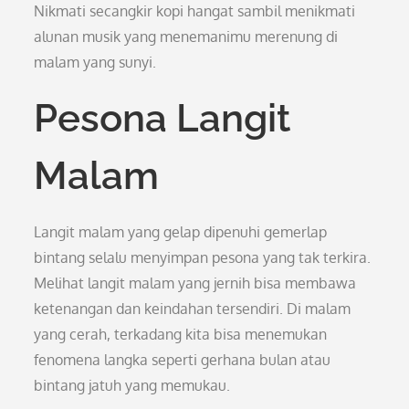
Nikmati secangkir kopi hangat sambil menikmati
alunan musik yang menemanimu merenung di
malam yang sunyi.
Pesona Langit
Malam
Langit malam yang gelap dipenuhi gemerlap
bintang selalu menyimpan pesona yang tak terkira.
Melihat langit malam yang jernih bisa membawa
ketenangan dan keindahan tersendiri. Di malam
yang cerah, terkadang kita bisa menemukan
fenomena langka seperti gerhana bulan atau
bintang jatuh yang memukau.