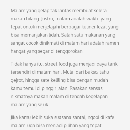
Malam yang gelap tak lantas membuat selera
makan hilang. Justru, malam adalah waktu yang
tepat untuk menjelajahi berbagai kuliner lezat yang
bisa memanjakan lidah. Salah satu makanan yang
sangat cocok dinikmati di malam hari adalah ramen
hangat yang segar di tenggorokan.
Tidak hanya itu, street food juga menjadi daya tarik
tersendiri di malam hari. Mulai dari bakso, tahu
gejrot, hingga sate keliling bisa dengan mudah
kamu temui di pinggir jalan. Rasakan sensasi
nikmatnya makan malam di tengah kegelapan
malam yang sejuk.
Jika kamu lebih suka suasana santai, ngopi di kafe
malam juga bisa menjadi pilihan yang tepat.