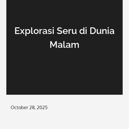
Explorasi Seru di Dunia
Malam
Posted
October 28, 2025
on