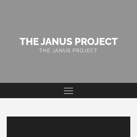
Skip
to
content
THE JANUS PROJECT
THE JANUS PROJECT