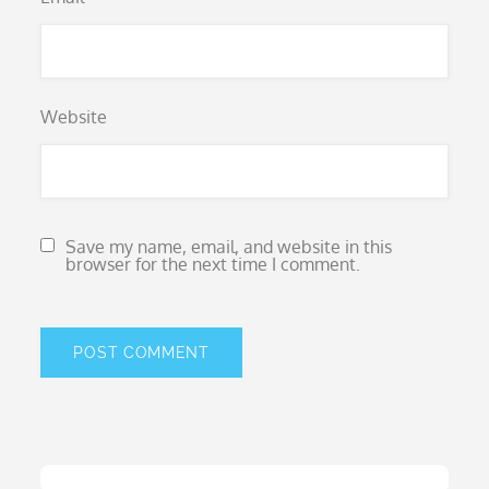
Website
Save my name, email, and website in this
browser for the next time I comment.