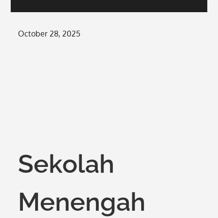
Posted
October 28, 2025
on
Sekolah
Menengah