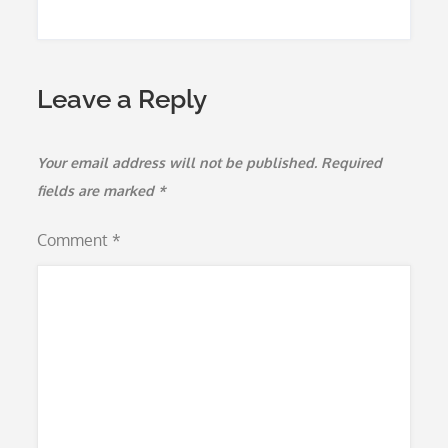
Leave a Reply
Your email address will not be published.
Required
fields are marked
*
Comment
*