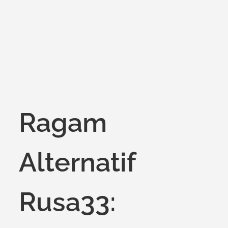
on
Ragam
Alternatif
Rusa33: