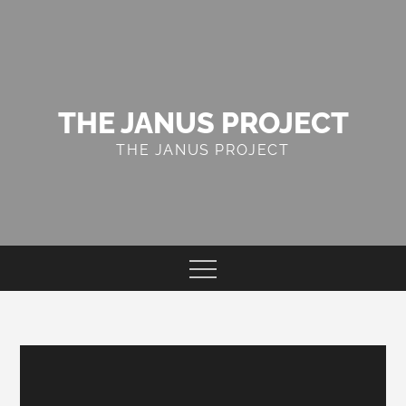
Skip
to
content
THE JANUS PROJECT
THE JANUS PROJECT