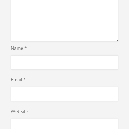
Name
*
Email
*
Website