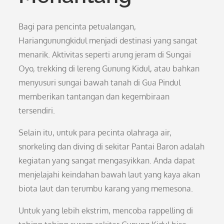
Bagi para pencinta petualangan,
Hariangunungkidul menjadi destinasi yang sangat
menarik. Aktivitas seperti arung jeram di Sungai
Oyo, trekking di lereng Gunung Kidul, atau bahkan
menyusuri sungai bawah tanah di Gua Pindul
memberikan tantangan dan kegembiraan
tersendiri.
Selain itu, untuk para pecinta olahraga air,
snorkeling dan diving di sekitar Pantai Baron adalah
kegiatan yang sangat mengasyikkan. Anda dapat
menjelajahi keindahan bawah laut yang kaya akan
biota laut dan terumbu karang yang memesona.
Untuk yang lebih ekstrim, mencoba rappelling di