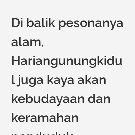
Di balik pesonanya
alam,
Hariangunungkidu
l juga kaya akan
kebudayaan dan
keramahan