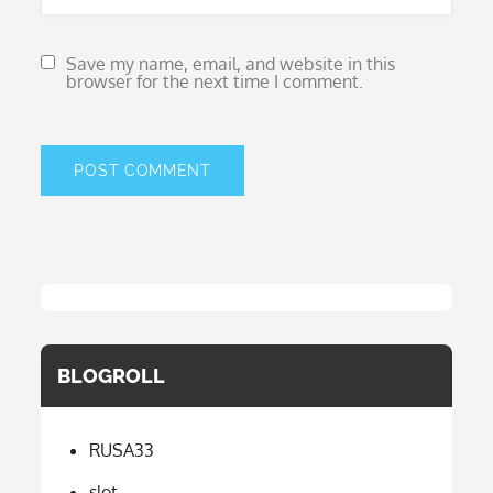
Save my name, email, and website in this
browser for the next time I comment.
BLOGROLL
RUSA33
slot