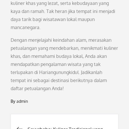
kuliner khas yang lezat, serta kebudayaan yang
kaya dan ramah. Tak heran jika tempat ini menjadi
daya tarik bagi wisatawan lokal maupun
mancanegara.
Dengan menjelajahi keindahan alam, merasakan
petualangan yang mendebarkan, menikmati kuliner
khas, dan memahami budaya lokal, Anda akan
mendapatkan pengalaman wisata yang tak
terlupakan di Hariangunungkidul. Jadikanlah
tempat ini sebagai destinasi berikutnya dalam
daftar petualangan Anda!
By
admin