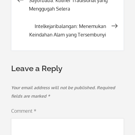
Post
Sayurbaba: Kuliner Tradisional yang
Menggugah Selera
navigation
Intelkejaribalangan: Menemukan
Keindahan Alam yang Tersembunyi
Leave a Reply
Your email address will not be published.
Required
fields are marked
*
Comment
*