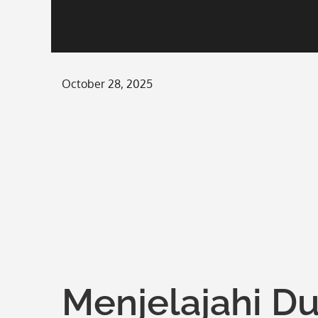
Posted
October 28, 2025
on
Menjelajahi Du