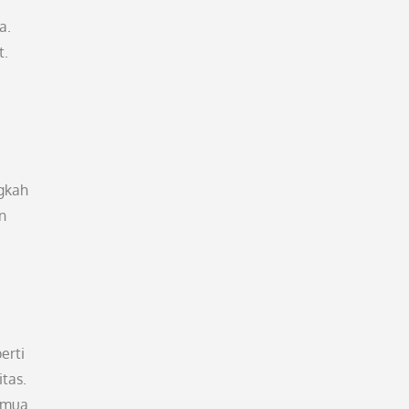
a.
t.
ngkah
n
erti
tas.
emua.