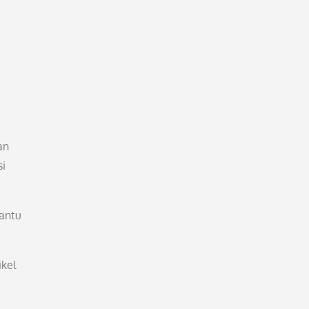
an
si
antu
ikel