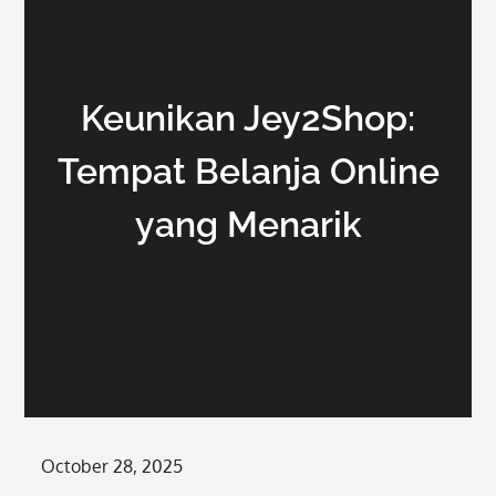
Keunikan Jey2Shop:
Tempat Belanja Online
yang Menarik
Posted
October 28, 2025