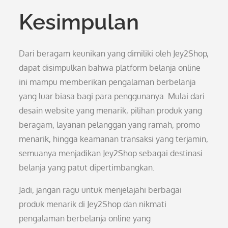
Kesimpulan
Dari beragam keunikan yang dimiliki oleh Jey2Shop,
dapat disimpulkan bahwa platform belanja online
ini mampu memberikan pengalaman berbelanja
yang luar biasa bagi para penggunanya. Mulai dari
desain website yang menarik, pilihan produk yang
beragam, layanan pelanggan yang ramah, promo
menarik, hingga keamanan transaksi yang terjamin,
semuanya menjadikan Jey2Shop sebagai destinasi
belanja yang patut dipertimbangkan.
Jadi, jangan ragu untuk menjelajahi berbagai
produk menarik di Jey2Shop dan nikmati
pengalaman berbelanja online yang