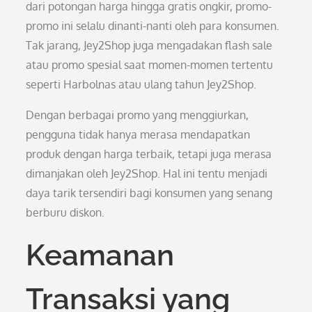
dari potongan harga hingga gratis ongkir, promo-
promo ini selalu dinanti-nanti oleh para konsumen.
Tak jarang, Jey2Shop juga mengadakan flash sale
atau promo spesial saat momen-momen tertentu
seperti Harbolnas atau ulang tahun Jey2Shop.
Dengan berbagai promo yang menggiurkan,
pengguna tidak hanya merasa mendapatkan
produk dengan harga terbaik, tetapi juga merasa
dimanjakan oleh Jey2Shop. Hal ini tentu menjadi
daya tarik tersendiri bagi konsumen yang senang
berburu diskon.
Keamanan
Transaksi yang