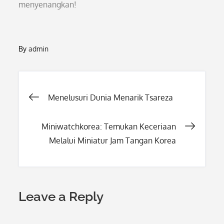
menyenangkan!
By
admin
Post
Menelusuri Dunia Menarik Tsareza
navigation
Miniwatchkorea: Temukan Keceriaan
Melalui Miniatur Jam Tangan Korea
Leave a Reply