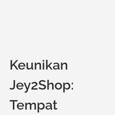
on
Keunikan
Jey2Shop:
Tempat