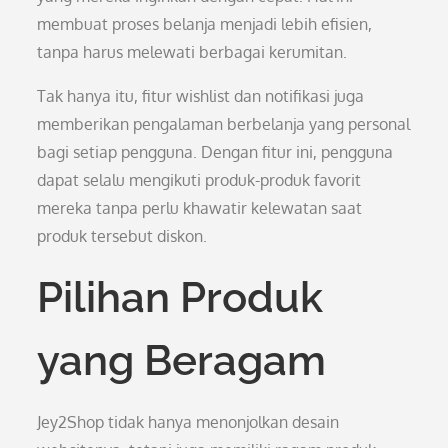
membuat proses belanja menjadi lebih efisien,
tanpa harus melewati berbagai kerumitan.
Tak hanya itu, fitur wishlist dan notifikasi juga
memberikan pengalaman berbelanja yang personal
bagi setiap pengguna. Dengan fitur ini, pengguna
dapat selalu mengikuti produk-produk favorit
mereka tanpa perlu khawatir kelewatan saat
produk tersebut diskon.
Pilihan Produk
yang Beragam
Jey2Shop tidak hanya menonjolkan desain