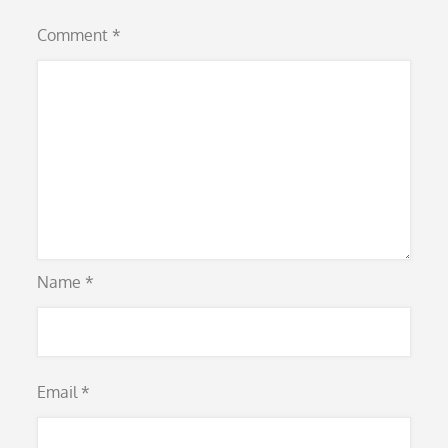
Comment
*
Name
*
Email
*