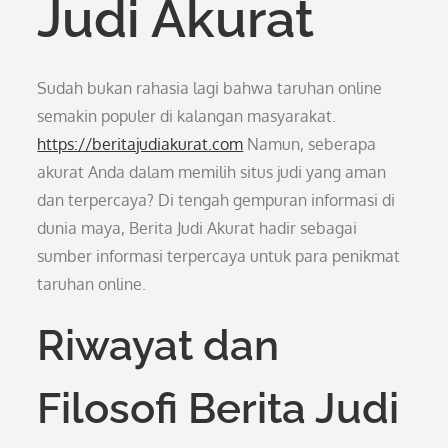
Judi Akurat
Sudah bukan rahasia lagi bahwa taruhan online
semakin populer di kalangan masyarakat.
https://beritajudiakurat.com
Namun, seberapa
akurat Anda dalam memilih situs judi yang aman
dan terpercaya? Di tengah gempuran informasi di
dunia maya, Berita Judi Akurat hadir sebagai
sumber informasi terpercaya untuk para penikmat
taruhan online.
Riwayat dan
Filosofi Berita Judi