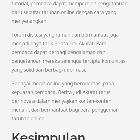
tutorial, pembaca dapat memperoleh pengetahuan
baru seputar taruhan online dengan cara yang
menyenangkan.
Forum diskusi yang ramah dan bermanfaat juga
menjadi daya tarik Berita Judi Akurat. Para
pembaca dapat berbagi pengalaman dan
pengetahuan mereka sehingga tercipta komunitas
yang solid dan berbagi informasi.
Sebagai media online yang berorientasi pada
kepuasan pembaca, Berita Judi Akurat terus
berinovasi dalam menyajikan konten-konten
menarik dan bermanfaat bagi para penggemar
taruhan online.
Kesimpulan