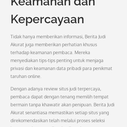
Keamanan dan
Kepercayaan
Tidak hanya memberikan informasi, Berita Judi
Akurat juga memberikan perhatian khusus
terhadap keamanan pembaca. Mereka
menyediakan tips-tips penting untuk menjaga
privasi dan keamanan data pribadi para penikmat
taruhan online.
Dengan adanya review situs judi terpercaya,
pembaca dapat dengan tenang memilih tempat
bermain tanpa khawatir akan penipuan. Berita Judi
Akurat senantiasa memastikan setiap situs yang
direkomendasikan telah melalui proses seleksi