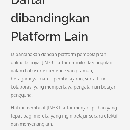
dibandingkan
Platform Lain
Dibandingkan dengan platform pembelajaran
online lainnya, JIN33 Daftar memiliki keunggulan
dalam hal user experience yang ramah,
beragamnya materi pembelajaran, serta fitur
kolaborasi yang memperkaya pengalaman belajar
pengguna.
Hal ini membuat JIN33 Daftar menjadi pilihan yang
tepat bagi mereka yang ingin belajar secara efektif
dan menyenangkan.