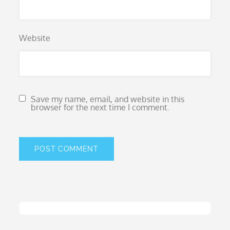
Website
Save my name, email, and website in this
browser for the next time I comment.