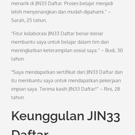
menarik di JIN33 Daftar. Proses belajar menjadi
lebih menyenangkan dan mudah dipahami.” –
Sarah, 25 tahun.
“Fitur kolaborasi JIN33 Daftar benar-benar
membantu saya untuk belajar dalam tim dan
meningkatkan keterampilan sosial saya.” – Budi, 30
tahun.
“Saya mendapatkan sertifikat dari JIN33 Daftar dan
itu membantu saya untuk mendapatkan pekerjaan
impian saya. Terima kasih JIN33 Daftar!” – Rini, 28
tahun.
Keunggulan JIN33
Daftar