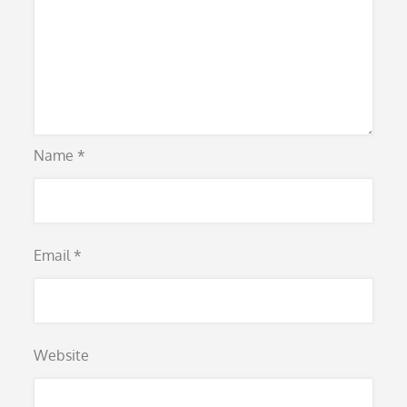
Name
*
Email
*
Website