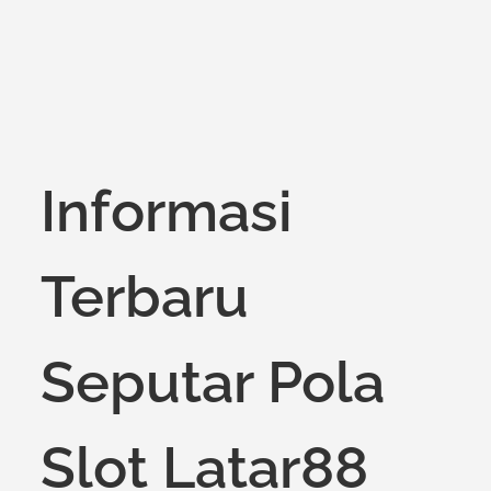
Informasi
Terbaru
Seputar Pola
Slot Latar88