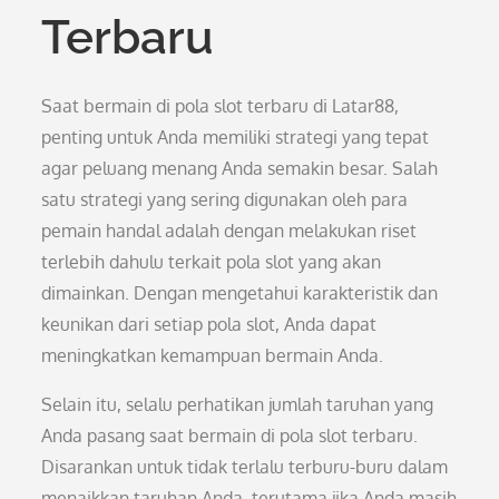
Terbaru
Saat bermain di pola slot terbaru di Latar88,
penting untuk Anda memiliki strategi yang tepat
agar peluang menang Anda semakin besar. Salah
satu strategi yang sering digunakan oleh para
pemain handal adalah dengan melakukan riset
terlebih dahulu terkait pola slot yang akan
dimainkan. Dengan mengetahui karakteristik dan
keunikan dari setiap pola slot, Anda dapat
meningkatkan kemampuan bermain Anda.
Selain itu, selalu perhatikan jumlah taruhan yang
Anda pasang saat bermain di pola slot terbaru.
Disarankan untuk tidak terlalu terburu-buru dalam
menaikkan taruhan Anda, terutama jika Anda masih