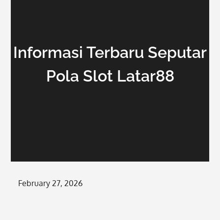
Informasi Terbaru Seputar
Pola Slot Latar88
Posted
February 27, 2026
on