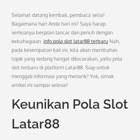
Selamat datang kembali, pembaca setia!
Bagaimana hari Anda hari ini? Saya harap
semuanya berjalan lancar dan penuh dengan
kebahagiaan.
info pola slot latar88 terbaru
Nah,
pada kesempatan kali ini, kita akan membahas
topik yang sedang hangat dibicarakan, yaitu pola
slot terbaru di platform Latar88. Siap untuk
menggali informasi yang menarik? Yuk, simak
artikel ini sampai selesai!
Keunikan Pola Slot
Latar88