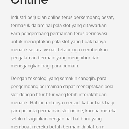
Industri perjudian online terus berkembang pesat,
termasuk dalam hal pola slot yang ditawarkan.
Para pengembang permainan terus berinovasi
untuk menciptakan pola slot yang tidak hanya
menarik secara visual, tetapi juga memberikan
pengalaman bermain yang menghibur dan
menegangkan bagi para pemain.
Dengan teknologi yang semakin canggih, para
pengembang permainan dapat menciptakan pola
slot dengan fitur-fitur yang lebih interaktif dan
menarik. Hal ini tentunya menjadi kabar baik bagi
para pecinta permainan slot online, karena mereka
selalu disuguhkan dengan hal-hal baru yang
membuat mereka betah bermain di platform