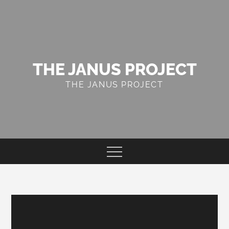
Skip
to
content
THE JANUS PROJECT
THE JANUS PROJECT