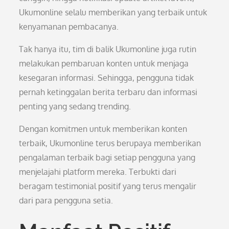
Ukumonline selalu memberikan yang terbaik untuk
kenyamanan pembacanya.
Tak hanya itu, tim di balik Ukumonline juga rutin
melakukan pembaruan konten untuk menjaga
kesegaran informasi. Sehingga, pengguna tidak
pernah ketinggalan berita terbaru dan informasi
penting yang sedang trending.
Dengan komitmen untuk memberikan konten
terbaik, Ukumonline terus berupaya memberikan
pengalaman terbaik bagi setiap pengguna yang
menjelajahi platform mereka. Terbukti dari
beragam testimonial positif yang terus mengalir
dari para pengguna setia.