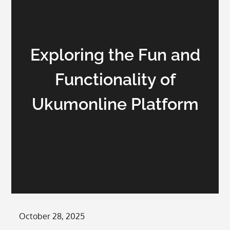
Exploring the Fun and
Functionality of
Ukumonline Platform
Posted
October 28, 2025