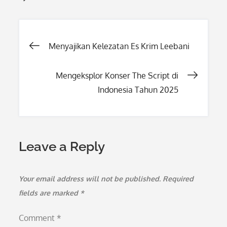
Post
Menyajikan Kelezatan Es Krim Leebani
navigation
Mengeksplor Konser The Script di
Indonesia Tahun 2025
Leave a Reply
Your email address will not be published.
Required
fields are marked
*
Comment
*