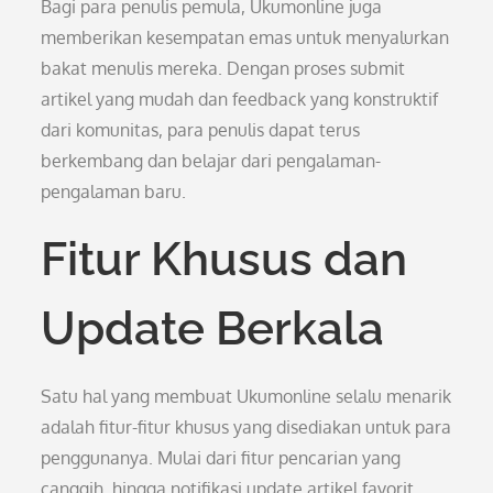
Bagi para penulis pemula, Ukumonline juga
memberikan kesempatan emas untuk menyalurkan
bakat menulis mereka. Dengan proses submit
artikel yang mudah dan feedback yang konstruktif
dari komunitas, para penulis dapat terus
berkembang dan belajar dari pengalaman-
pengalaman baru.
Fitur Khusus dan
Update Berkala
Satu hal yang membuat Ukumonline selalu menarik
adalah fitur-fitur khusus yang disediakan untuk para
penggunanya. Mulai dari fitur pencarian yang
canggih, hingga notifikasi update artikel favorit,