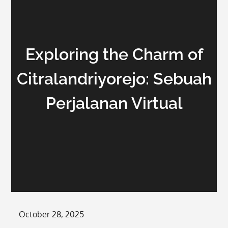
Exploring the Charm of
Citralandriyorejo: Sebuah
Perjalanan Virtual
Posted
October 28, 2025