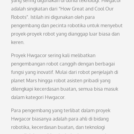
yang sering digunakan di dunia teknologi. Hwgacor
adalah singkatan dari “How Great and Cool Our
Robots”. Istilah ini digunakan oleh para
pengembang dan pecinta robotika untuk menyebut
proyek-proyek robot yang dianggap luar biasa dan
keren.
Proyek Hwgacor sering kali melibatkan
pengembangan robot canggih dengan berbagai
fungsi yang inovatif. Mulai dari robot penjelajah di
planet Mars hingga robot asisten pribadi yang
dilengkapi kecerdasan buatan, semua bisa masuk
dalam kategori Hwgacor.
Para pengembang yang terlibat dalam proyek
Hwgacor biasanya adalah para ahli di bidang
robotika, kecerdasan buatan, dan teknologi