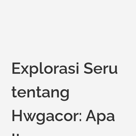
on
Explorasi Seru
tentang
Hwgacor: Apa