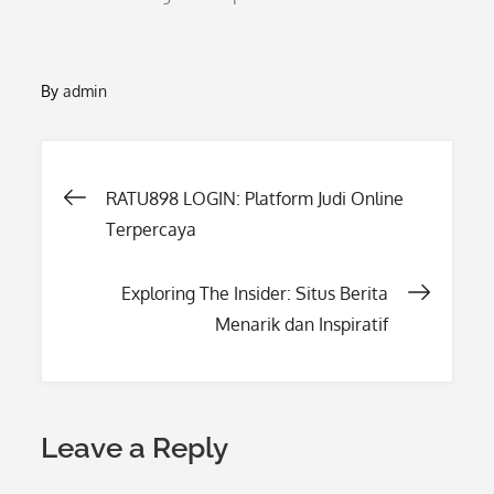
By
admin
Post
RATU898 LOGIN: Platform Judi Online
Terpercaya
navigation
Exploring The Insider: Situs Berita
Menarik dan Inspiratif
Leave a Reply