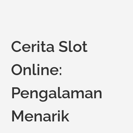
on
Cerita Slot
Online:
Pengalaman
Menarik