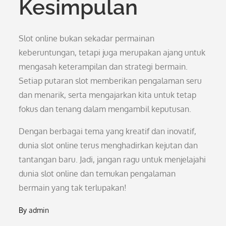
Kesimpulan
Slot online bukan sekadar permainan
keberuntungan, tetapi juga merupakan ajang untuk
mengasah keterampilan dan strategi bermain.
Setiap putaran slot memberikan pengalaman seru
dan menarik, serta mengajarkan kita untuk tetap
fokus dan tenang dalam mengambil keputusan.
Dengan berbagai tema yang kreatif dan inovatif,
dunia slot online terus menghadirkan kejutan dan
tantangan baru. Jadi, jangan ragu untuk menjelajahi
dunia slot online dan temukan pengalaman
bermain yang tak terlupakan!
By
admin