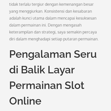
tidak terlalu tergiur dengan kemenangan besar
yang menggiurkan. Konsistensi dan kesabaran
adalah kunci utama dalam mencapai kesuksesan
dalam permainan ini. Dengan mengasah
keterampilan dan strategi, saya semakin percaya
diri dalam menghadapi setiap putaran permainan.
Pengalaman Seru
di Balik Layar
Permainan Slot
Online