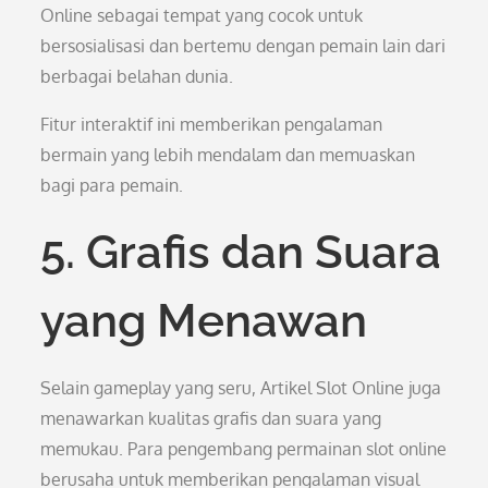
Online sebagai tempat yang cocok untuk
bersosialisasi dan bertemu dengan pemain lain dari
berbagai belahan dunia.
Fitur interaktif ini memberikan pengalaman
bermain yang lebih mendalam dan memuaskan
bagi para pemain.
5. Grafis dan Suara
yang Menawan
Selain gameplay yang seru, Artikel Slot Online juga
menawarkan kualitas grafis dan suara yang
memukau. Para pengembang permainan slot online
berusaha untuk memberikan pengalaman visual