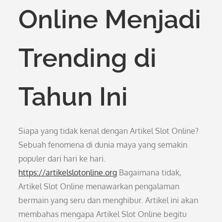
Online Menjadi
Trending di
Tahun Ini
Siapa yang tidak kenal dengan Artikel Slot Online?
Sebuah fenomena di dunia maya yang semakin
populer dari hari ke hari.
https://artikelslotonline.org
Bagaimana tidak,
Artikel Slot Online menawarkan pengalaman
bermain yang seru dan menghibur. Artikel ini akan
membahas mengapa Artikel Slot Online begitu