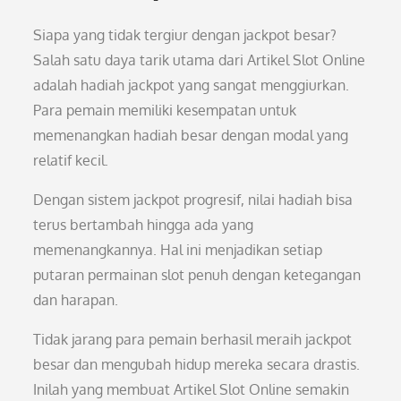
Siapa yang tidak tergiur dengan jackpot besar?
Salah satu daya tarik utama dari Artikel Slot Online
adalah hadiah jackpot yang sangat menggiurkan.
Para pemain memiliki kesempatan untuk
memenangkan hadiah besar dengan modal yang
relatif kecil.
Dengan sistem jackpot progresif, nilai hadiah bisa
terus bertambah hingga ada yang
memenangkannya. Hal ini menjadikan setiap
putaran permainan slot penuh dengan ketegangan
dan harapan.
Tidak jarang para pemain berhasil meraih jackpot
besar dan mengubah hidup mereka secara drastis.
Inilah yang membuat Artikel Slot Online semakin