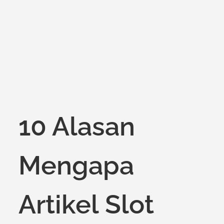
on
10 Alasan
Mengapa
Artikel Slot