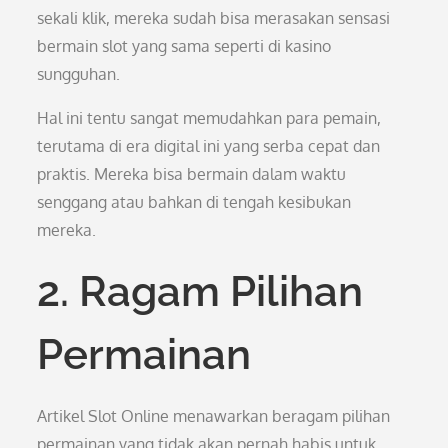
sekali klik, mereka sudah bisa merasakan sensasi
bermain slot yang sama seperti di kasino
sungguhan.
Hal ini tentu sangat memudahkan para pemain,
terutama di era digital ini yang serba cepat dan
praktis. Mereka bisa bermain dalam waktu
senggang atau bahkan di tengah kesibukan
mereka.
2. Ragam Pilihan
Permainan
Artikel Slot Online menawarkan beragam pilihan
permainan yang tidak akan pernah habis untuk