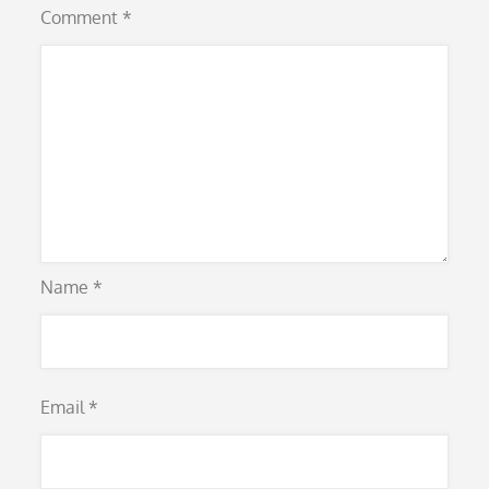
Comment
*
Name
*
Email
*